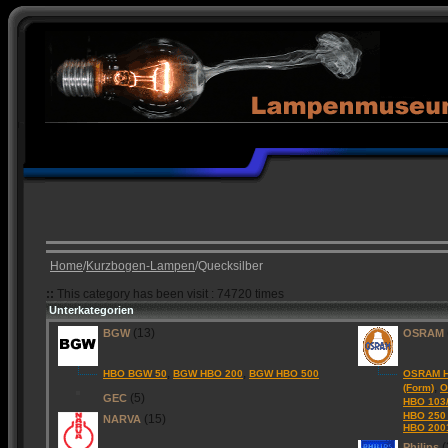
Home
/
Kurzbogen-Lampen
/Quecksilber
::
This category has been visit : 74720 times
Unterkategorien
(13)
BGW
OSRAM
,
,
HBO BGW 50
BGW HBO 200
BGW HBO 500
OSRAM H
,
(Form)
O
(5)
GEC
HBO 103
HBO 250
(15)
NARVA
HBO 200
(
Philips