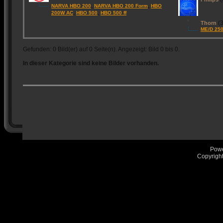
,
,
NARVA HBO 200
NARVA HBO 200 Form
HBO
,
,
200W AC
HBO 500
HBO 500 ff
(3
Thorn
ME/D 25
Gefunden: 0 Bild(er) auf 0 Seite(n). Angezeigt: Bild 0 bis 0.
In dieser Kategorie sind keine Bilder vorhanden.
Pow
Copyrigh