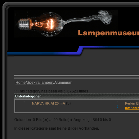
Home
/
Spektrallampen
/Aluminium
::
This category has been visit : 67523 times
Unterkategorien
(5)
NARVA HK Al 20 mA
Perkin E
Intensitr
Gefunden: 0 Bild(er) auf 0 Seite(n). Angezeigt: Bild 0 bis 0.
In dieser Kategorie sind keine Bilder vorhanden.