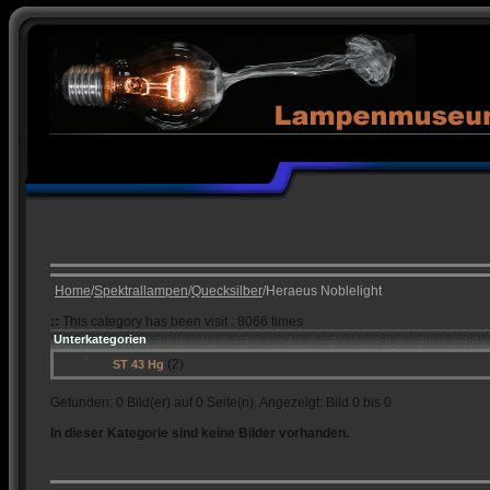
Home
/
Spektrallampen
/
Quecksilber
/Heraeus Noblelight
::
This category has been visit : 8066 times
Unterkategorien
(2)
ST 43 Hg
Gefunden: 0 Bild(er) auf 0 Seite(n). Angezeigt: Bild 0 bis 0.
In dieser Kategorie sind keine Bilder vorhanden.