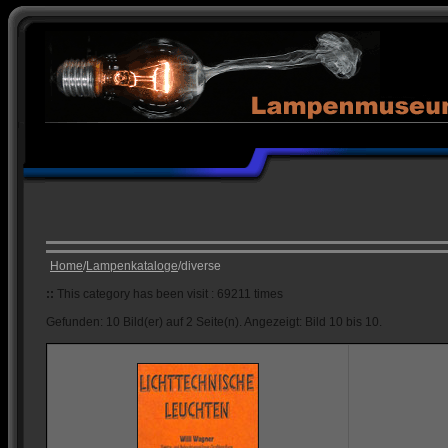
Home
/
Lampenkataloge
/diverse
::
This category has been visit : 69211 times
Gefunden: 10 Bild(er) auf 2 Seite(n). Angezeigt: Bild 10 bis 10.