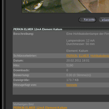
PERKIN ELMER 12mA Element Kalium
Beschreibung:
Eine Hohlkatodenlampe der F
Lampenstrom: 12 mA
Durchmesser: 50 mm
Element: Kalium
Schlüsselwörter:
PERKIN
,
ELMER
,
Hohlkatoden
Datum:
20.02.2011 18:01
Hits:
5190
Downloads:
0
Bewertung:
0.00 (0 Stimme(n))
Dateigröße:
173.7 KB
Hinzugefügt von:
hennetv
Vorheriges Bild:
PERKIN ELMER 12mA Element Kalium