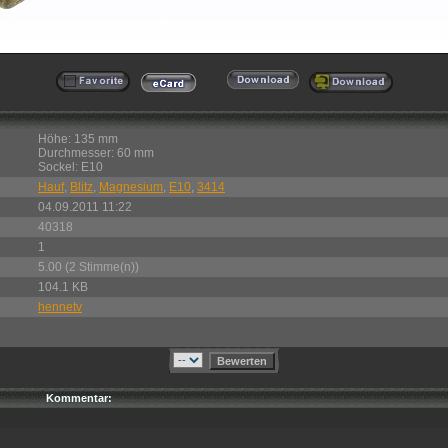
Höhe: 135 mm
Durchmesser: 60 mm
Sockel: E10
Hauf
,
Blitz
,
Magnesium
,
E10
,
3414
04.09.2011 11:22
40318
1
5.00 (2 Stimme(n))
104.1 KB
hennetv
Kommentar: