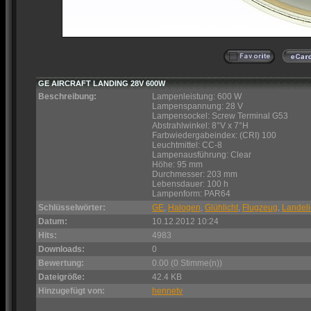
GE AIRCRAFT LANDING 28V 600W
Beschreibung:
Lampenleistung: 600 W
Lampenspannung: 28 V
Lampensockel: Screw Terminal G53
Abstrahlwinkel: 8°V x 7°H
Farbwiedergabeindex: (CRI) 100
Leuchtmittel: CC-8
Lampenausführung: Clear
Höhe: 95 mm
Durchmesser: 203 mm
Lebensdauer: 100 h
Lampenform: PAR64
Schlüsselwörter:
GE
,
Halogen
,
Glühlicht
,
Flugzeug
,
Landeli
Datum:
10.12.2012 10:24
Hits:
4983
Downloads:
0
Bewertung:
0.00 (0 Stimme(n))
Dateigröße:
42.4 KB
Hinzugefügt von:
hennetv