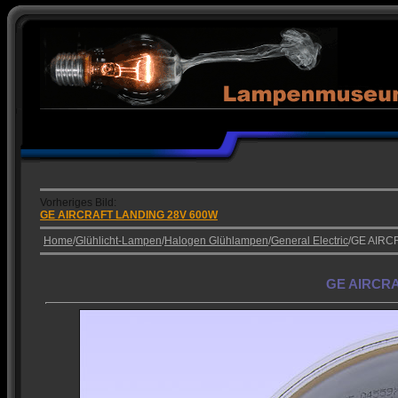
Vorheriges Bild:
GE AIRCRAFT LANDING 28V 600W
Home
/
Glühlicht-Lampen
/
Halogen Glühlampen
/
General Electric
/GE AIRC
GE AIRCRA