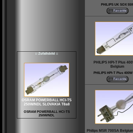
PHILIPS UK SOX 55
:: Zufallsbild ::
PHILIPS HPI-T Plus 40
Belgium
PHILIPS HPI-T Plus 400W
OSRAM POWERBALL HCI-TS
250W/NDL SLOVAKIA T8a8
OSRAM POWERBALL HCI-TS
250W/NDL
Philips MSR 700SA Belgiu