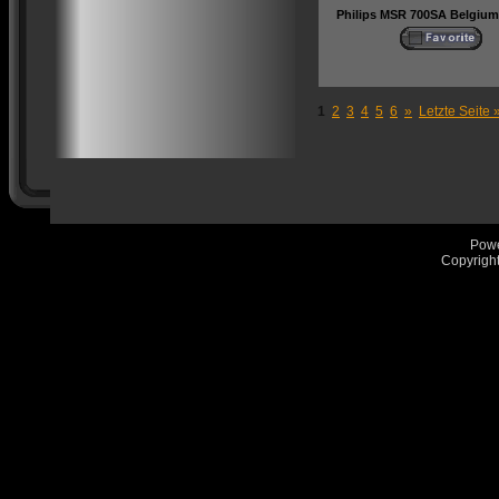
Philips MSR 700SA Belgium
1
2
3
4
5
6
»
Letzte Seite 
Pow
Copyrigh