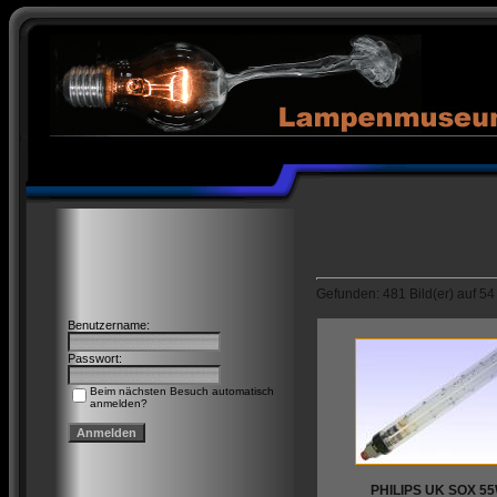
Gefunden: 481 Bild(er) auf 54 S
Benutzername:
Passwort:
Beim nächsten Besuch automatisch
anmelden?
PHILIPS UK SOX 5