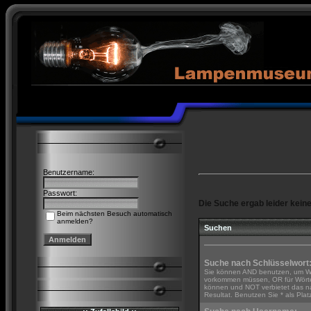
Benutzername:
Passwort:
Die Suche ergab leider keine 
Beim nächsten Besuch automatisch
anmelden?
Suchen
Suche nach Schlüsselwort
Sie können AND benutzen, um Wör
vorkommen müssen, OR für Wörter
können und NOT verbietet das n
Resultat. Benutzen Sie * als Platz