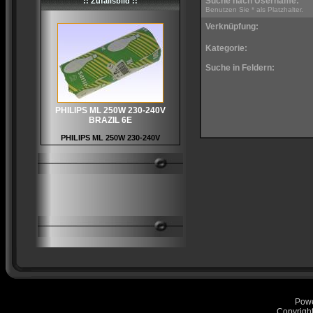
Suche nach Username:
:: Zufallsbild ::
Benutzen Sie * als Platzhalter.
Verknüpfung:
Kategorie:
Suche in Feldern:
PHILIPS ML 250W 230-240V
BRAZIL 6E
PHILIPS ML 250W 230-240V
Pow
Copyrigh