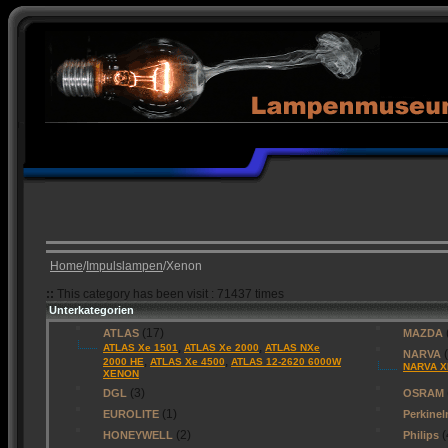
Home
/
Impulslampen
/Xenon
::
This category has been visit : 71437 times
Unterkategorien
(17)
ATLAS
MAZDA
,
,
ATLAS Xe 1501
ATLAS Xe 2000
ATLAS NXe
(
NARVA
,
,
2000 HE
ATLAS Xe 4500
ATLAS 12-2620 6000W
NARVA X
XENON
(3)
DGL
OSRAM
(1)
EUROLITE
Perkine
(2)
(
HONEYWELL
Philips