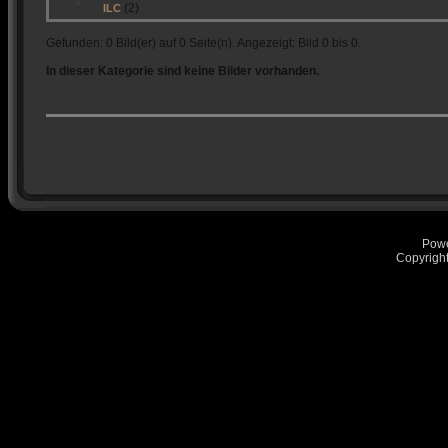
(2)
ILC
Gefunden: 0 Bild(er) auf 0 Seite(n). Angezeigt: Bild 0 bis 0.
In dieser Kategorie sind keine Bilder vorhanden.
Pow
Copyrigh