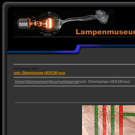
Vorheriges Bild:
unb. Glimmlampe HERZ/Kreuz
Home
/
Glimmlampen
/
Neon
/
unbekannte
/unb. Glimmlampe HERZ/Kreuz