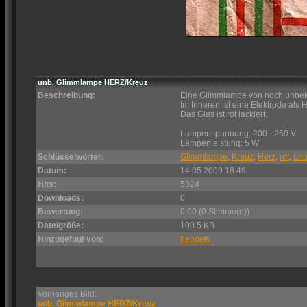
unb. Glimmlampe HERZ/Kreuz
Beschreibung:
Eine Glimmlampe von noch unbeka
Im Inneren ist eine Elektrode als
Das Glas ist rot lackiert.
Lampenspannung: 200 - 250 V
Lampenleistung: 5 W
Schlüsselwörter:
Glimmlampe
,
Kreuz
,
Herz
,
rot
,
unb
Datum:
14.05.2009 18:49
Hits:
5324
Downloads:
0
Bewertung:
0.00 (0 Stimme(n))
Dateigröße:
100.5 KB
Hinzugefügt von:
hennetv
Vorheriges Bild:
unb. Glimmlampe HERZ/Kreuz