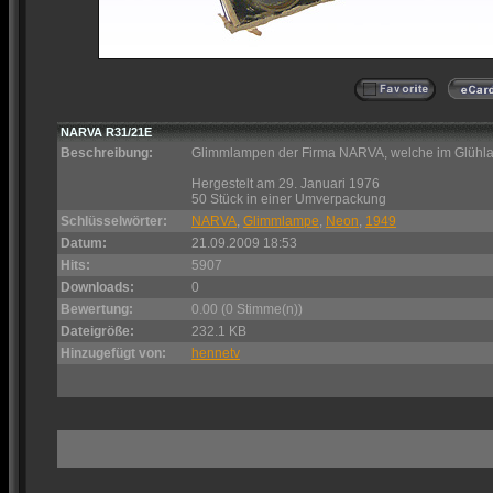
NARVA R31/21E
Beschreibung:
Glimmlampen der Firma NARVA, welche im Glühlam
Hergestelt am 29. Januari 1976
50 Stück in einer Umverpackung
Schlüsselwörter:
NARVA
,
Glimmlampe
,
Neon
,
1949
Datum:
21.09.2009 18:53
Hits:
5907
Downloads:
0
Bewertung:
0.00 (0 Stimme(n))
Dateigröße:
232.1 KB
Hinzugefügt von:
hennetv