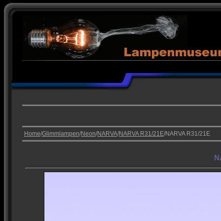
Home
/
Glimmlampen
/
Neon
/
NARVA
/
NARVA R31/21E
/NARVA R31/21E
N