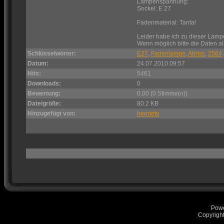
Lampenspannung:
Sockel: E 27
Fadenmaterial: Tantal
Leider habe ich zu dieser Lamp
Wenn möglich bitte die Daten 
Schlüsselwörter:
E27
,
Fadenlampe
,
Abriss
,
2564
Datum:
24.07.2010 09:57
Hits:
5461
Downloads:
0
Bewertung:
0.00 (0 Stimme(n))
Dateigröße:
80.2 KB
Hinzugefügt von:
hennetv
Pow
Copyrigh