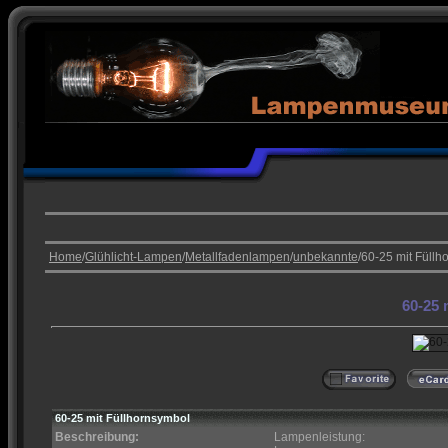
Home
/
Glühlicht-Lampen
/
Metallfadenlampen
/
unbekannte
/60-25 mit Füll
60-25 
60-25 mit Füllhornsymbol
Beschreibung:
Lampenleistung: