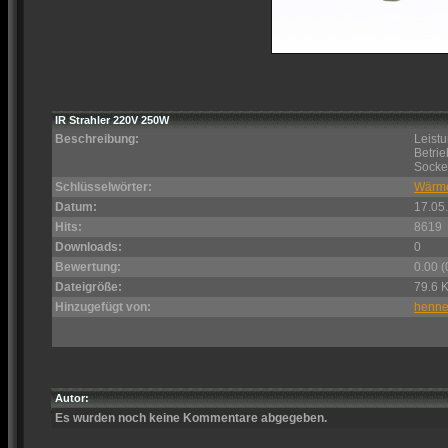
IR Strahler 220V 250W
Beschreibung:
Leist
Betri
Socke
Schlüsselwörter:
Wärme
Datum:
17.05
Hits:
8619
Downloads:
0
Bewertung:
0.00 (
Dateigröße:
79.6 
Hinzugefügt von:
henne
Autor:
Es wurden noch keine Kommentare abgegeben.