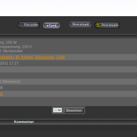
ung: 250 W
ebsspannung: 220 V
l: Stecksockel
strahler
,
IR
,
Infrarot
,
Stecksockel
,
3339
.2011 17:27
0 Stimme(n))
KB
tv
Kommentar: