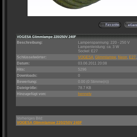
VOGESA Glimmlampe 220/250V 240F
Beschreibung:
Lampenspannung: 220 - 250 V
Lampenleistung: ca. 3 W
Sockel: E27
Schlüsselwörter:
VOGESA
,
Glimmlampe
,
Neon
,
E27
Datum:
03.06.2011 20:08
Hits:
5296
Downloads:
0
Bewertung:
0.00 (0 Stimme(n))
Dateigröße:
78.7 KB
Hinzugefügt von:
hennetv
Vorheriges Bild:
VOGESA Glimmlampe 220/250V 240F