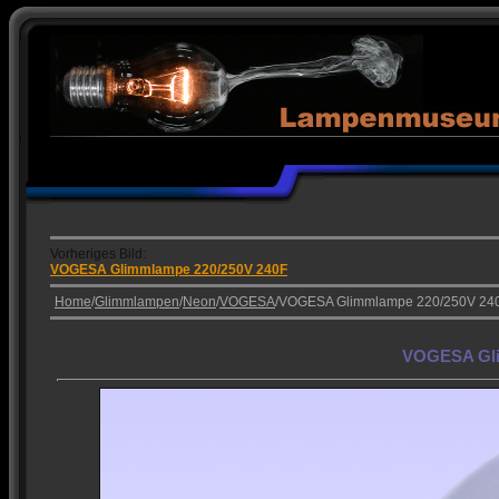
Vorheriges Bild:
VOGESA Glimmlampe 220/250V 240F
Home
/
Glimmlampen
/
Neon
/
VOGESA
/VOGESA Glimmlampe 220/250V 24
VOGESA Gli