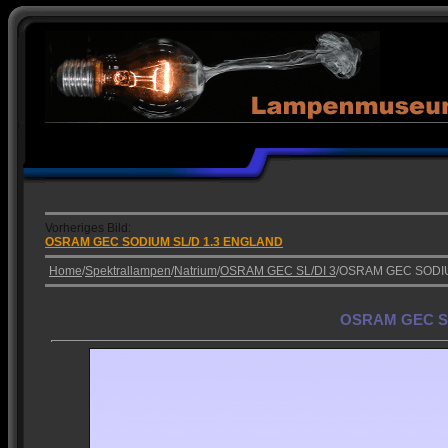
Vorheriges Bild:
OSRAM GEC SODIUM SL/D 1.3 ENGLAND
Home
/
Spektrallampen
/
Natrium
/
OSRAM GEC SL/DI 3
/OSRAM GEC SODI
OSRAM GEC S