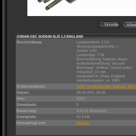
OSRAM GEC SODIUM SL/D 1.3 ENGLAND
Beschreibung:
Lampenstrom: 1,3 A
Versorgungsspannung: =
Sockel: UX4
Lampentyp: T-34
Brennerfüllung: Natrium, Argon
Außenkolbenfüllung: Vacuum
Brennlage: Vertikal / Sockel unten
Anlaufzeit: 15 min
Hergestellt in: Shaw, England
Herstellungsjahr: ca. 1960
Schlüsselwörter:
3390
,
Spektrallampe
,
Natrium
,
4Pin
Datum:
08.06.2011 19:38
Hits:
5282
Downloads:
0
Bewertung:
0.00 (0 Stimme(n))
Dateigröße:
62.6 KB
Hinzugefügt von:
hennetv