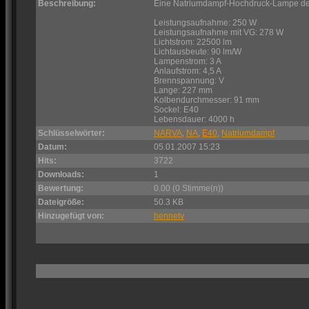
Beschreibung:
Eine Natriumdampf-Hochdruck-Lampe der 
Leistungsaufnahme: 250 W
Leistungsaufnahme mit VG: 278 W
Lichtstrom: 22500 lm
Lichtausbeute: 90 lm/W
Lampenstrom: 3 A
Anlaufstrom: 4,5 A
Brennspannung: V
Lange: 227 mm
Kolbendurchmesser: 91 mm
Sockel: E40
Lebensdauer: 4000 h
Schlüsselwörter:
NARVA
,
NA
,
E40
,
Natriumdampf
Datum:
05.01.2007 15:23
Hits:
3722
Downloads:
1
Bewertung:
0.00 (0 Stimme(n))
Dateigröße:
50.3 KB
Hinzugefügt von:
hennetv