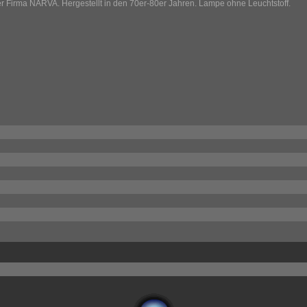
Firma NARVA. Hergestellt in den 70er-80er Jahren. Lampe ohne Leuchtstoff.