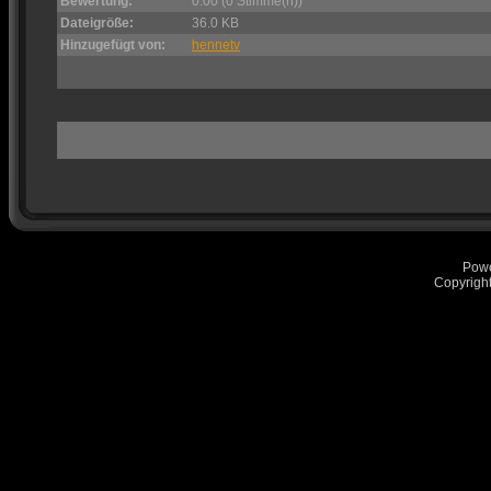
Bewertung:
0.00 (0 Stimme(n))
Dateigröße:
36.0 KB
Hinzugefügt von:
hennetv
Pow
Copyrigh