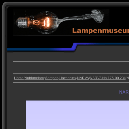
Home
/
Natriumdampflampen
/
Hochdruck
/
NARVA
/
NARVA Na 175-00 23II
/
NARV