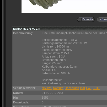
NARVA Na 175-00 23II
Beschreibung:
Eine Natriumdampf-Hochdruck-Lampe der Firma NA
Leistungsaufnahme: 175 W
Leistungsaufnahme mit VG: 193 W
Lichtstrom: 14000 lm
Lichtausbeute: 80 lm/W
Lampenstrom: 2,15 A
Anlaufstrom: 3,3 A
Brennspannung: V
Lange: 227 mm
Kolbendurchmesser: 91 mm
Sockel: E40
Lebensdauer: 4000 h
Besonderheiten:
- ein Getterring um Sockelstutzen
Schlüsselwörter:
NARVA
,
Natrium
,
Hochdruck
,
klar
,
E40
,
3630
Datum:
04.10.2012 20:31
Hits:
3956
Downloads:
0