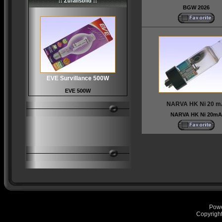
:: Zufallsbild ::
BGW 2026
EVE Survillance 500W
EVE 500W
NARVA HK Ni 20 m
NARVA HK Ni 20mA
Pow
Copyrigh