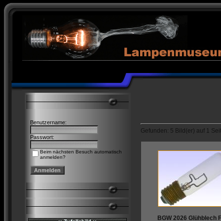
Benutzername:
Gefunden: 5 Bild(er) auf 1 Seit
Passwort:
Beim nächsten Besuch automatisch
anmelden?
BGW 2026 Glühblech 