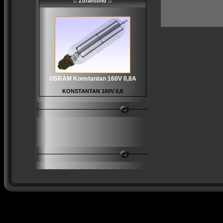
:: Zufallsbild ::
OSRAM Konstantan 160V 0,8A
KONSTANTAN 160V 0,8