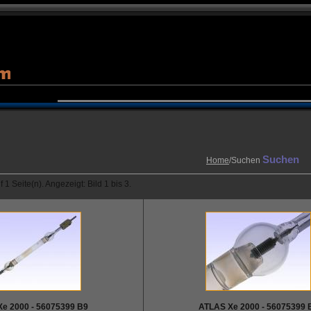
Suchen
Home
/Suchen
 1 Seite(n). Angezeigt: Bild 1 bis 3.
e 2000 - 56075399 B9
ATLAS Xe 2000 - 56075399 