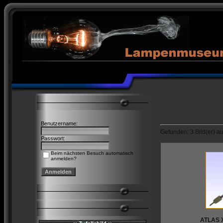
Benutzername:
Gefunden: 3 Bild(er) auf
Passwort:
Beim nächsten Besuch automatisch
anmelden?
ATLAS X