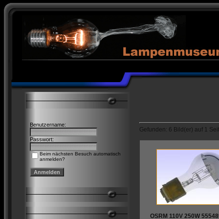
Benutzername:
Gefunden: 6 Bild(er) auf 1 Seit
Passwort:
Beim nächsten Besuch automatisch
anmelden?
OSRM 110V 250W 55548