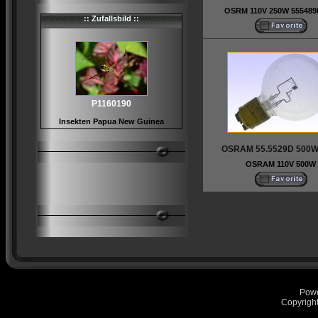
OSRM 110V 250W 555489
:: Zufallsbild ::
P1160190
Insekten Papua New Guinea
OSRAM 55.5529D 500W
OSRAM 110V 500W
Pow
Copyrigh