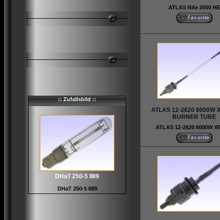
ATLAS NXe 2000 HE
:: Zufallsbild ::
ATLAS 12-2620 6000W
BURNER TUBE
ATLAS 12-2620 6000W 
DHaT 250-5 II89
DHaT 250-5 II89