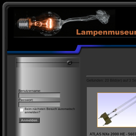
Gefunden: 20 Bild(er) auf 3 Sei
Benutzername:
Passwort:
Beim nächsten Besuch automatisch
anmelden?
ATLAS NXe 2000 HE - 560