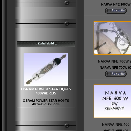
NARVA NFE 1000W
:: Zufallsbild ::
NARVA NFE 700W 
NARVA NFE 700W 9
OSRAM POWER STAR HQI-TS
400W/D qB5
OSRAM POWER STAR HQI-TS
400W/D qB5 Form
NARVA NFE 400
NARVA NFE 400