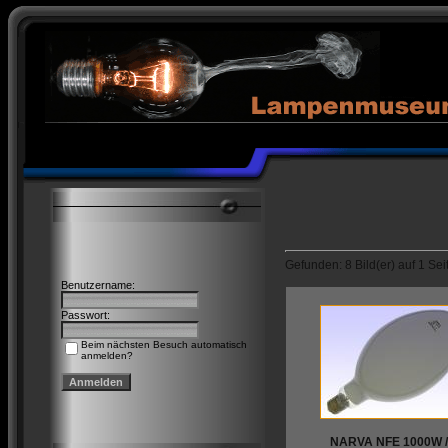
Gefunden: 8 Bild(er) auf 1 Seit
Benutzername:
Passwort:
Beim nächsten Besuch automatisch
anmelden?
NARVA NFE 1000W //