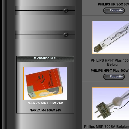
PHILIPS UK SOX 55
:: Zufallsbild ::
PHILIPS HPI-T Plus 40
Belgium
PHILIPS HPI-T Plus 400W
NARVA M4 100W 24V
NARVA M4 100W 24V
Philips MSR 700SA Belgiu