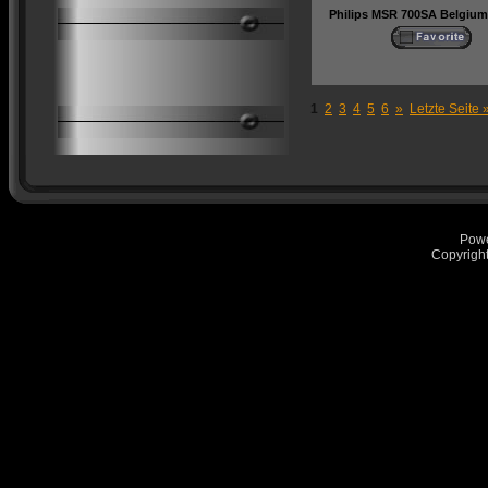
Philips MSR 700SA Belgium
1
2
3
4
5
6
»
Letzte Seite 
Pow
Copyrigh