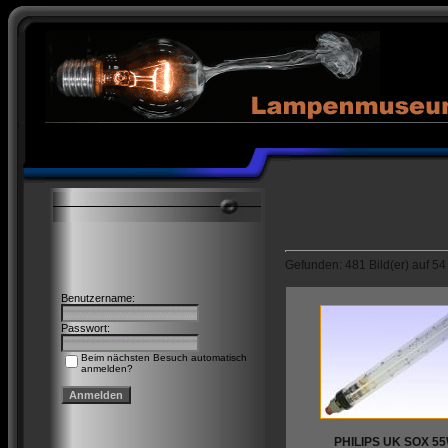
Gefunden: 481 Bild(er) auf 54 S
Benutzername:
Passwort:
Beim nächsten Besuch automatisch
anmelden?
PHILIPS UK SOX 5