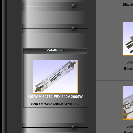
Blitzr
:: Zufallsbild ::
unb
Blitz
OSRAM 64781 FEX 240V 2000W
OSRAM 240V 2000W 64781 FEX
unb
Blitz