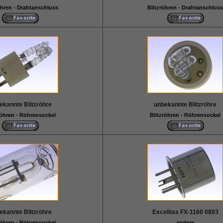
öhren - Drahtanschluss
Blitzröhren - Drahtanschluss
ekannte Blitzröhre
unbekannte Blitzröhre
röhren - Röhrensockel
Blitzröhren - Röhrensockel
ekannte Blitzröhre
Excelitas FX-1160 0803
röhren - Röhrensockel
andere