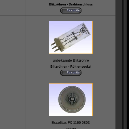
Blitzröhren - Drahtanschluss
unbekannte Blitzröhre
Blitzröhren - Röhrensockel
Excelitas FX-1160 0803
andere