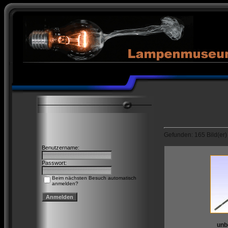
Gefunden: 165 Bild(er) a
Benutzername:
Passwort:
Beim nächsten Besuch automatisch
anmelden?
unb