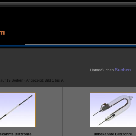
Suchen
Home
/Suchen
uf 19 Seite(n). Angezeigt: Bild 1 bis 9.
ekannte Blitzröhre
unbekannte Blitzröhre