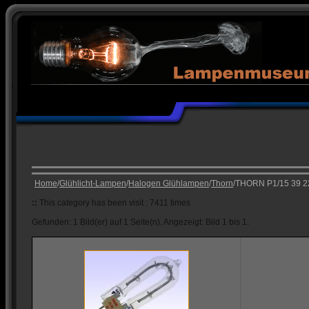
Home
/
Glühlicht-Lampen
/
Halogen Glühlampen
/
Thorn
/THORN P1/15 39 
::
This category has been visit : 7411 times
Gefunden: 1 Bild(er) auf 1 Seite(n). Angezeigt: Bild 1 bis 1.