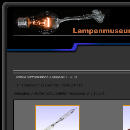
Home
/
Elektrodenlose-Lampen
/FUSION
::
This category has been visit : 62912 times
Gefunden: 3 Bild(er) auf 1 Seite(n). Angezeigt: Bild 1 bis 3.