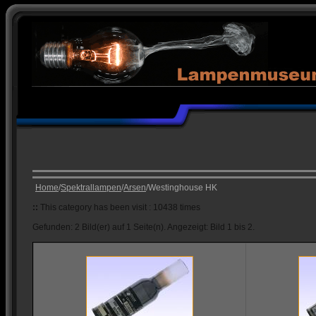
Home
/
Spektrallampen
/
Arsen
/Westinghouse HK
::
This category has been visit : 10438 times
Gefunden: 2 Bild(er) auf 1 Seite(n). Angezeigt: Bild 1 bis 2.