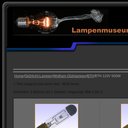
Home
/
Glühlicht-Lampen
/
Wolfram-Glühlampen
/
BTH
/BTH 110V 500W
::
This category has been visit : 8935 times
Gefunden: 3 Bild(er) auf 1 Seite(n). Angezeigt: Bild 1 bis 3.