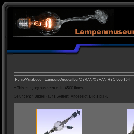
Home
/
Kurzbogen-Lampen
/
Quecksilber
/
OSRAM
/OSRAM HBO 500 104
::
This category has been visit : 6500 times
Gefunden: 4 Bild(er) auf 1 Seite(n). Angezeigt: Bild 1 bis 4.