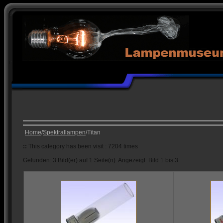
Home
/
Spektrallampen
/Titan
::
This category has been visit : 7204 times
Gefunden: 3 Bild(er) auf 1 Seite(n). Angezeigt: Bild 1 bis 3.