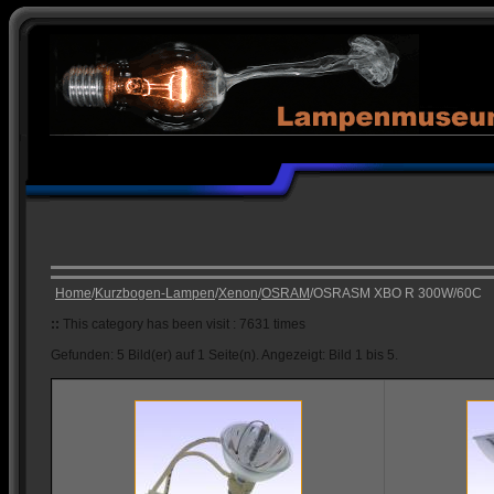
Home
/
Kurzbogen-Lampen
/
Xenon
/
OSRAM
/OSRASM XBO R 300W/60C
::
This category has been visit : 7631 times
Gefunden: 5 Bild(er) auf 1 Seite(n). Angezeigt: Bild 1 bis 5.