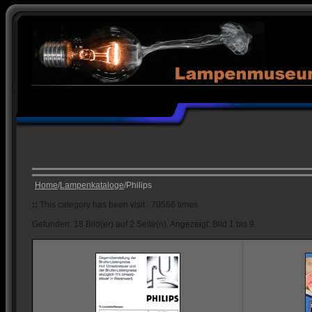
Home
/
Lampenkataloge
/Philips
::
This category has been visit : 70566 times
Gefunden: 18 Bild(er) auf 2 Seite(n). Angezeigt: Bild 1 bis 9.