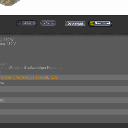
g: 250 W
ng: 110 V
n:
egelt
dener Wendel mit aufwendiger Halterung
m
,
Glühlicht
,
Wolfram
,
verspiegelt
,
4108
:56
(n))