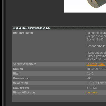
OSRM 110V 250W 555489F h14
Beschreibung:
Lampenleistun
Lampenspannu
Sockel: Ba42
Besonderheite
- kuppenverspi
- 3fach gewun
- Höhe 150 m
Schlüsselwörter:
OSRAM
,
Ba42
Datum:
28.02.2014 10
Hits:
4140
Downloads:
208
Bewertung:
0.00 (0 Stimme
Dateigröße:
57.4 KB
Hinzugefügt von:
hennetv