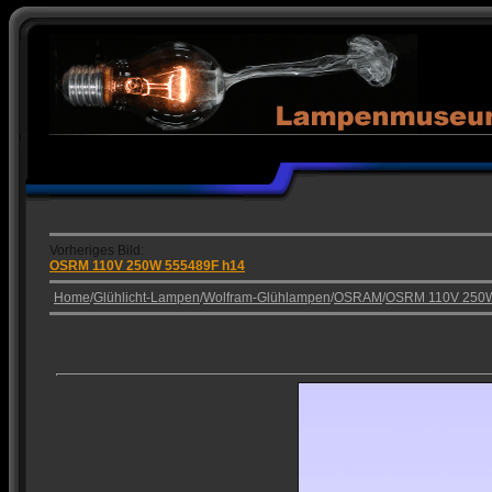
Vorheriges Bild:
OSRM 110V 250W 555489F h14
Home
/
Glühlicht-Lampen
/
Wolfram-Glühlampen
/
OSRAM
/
OSRM 110V 250W