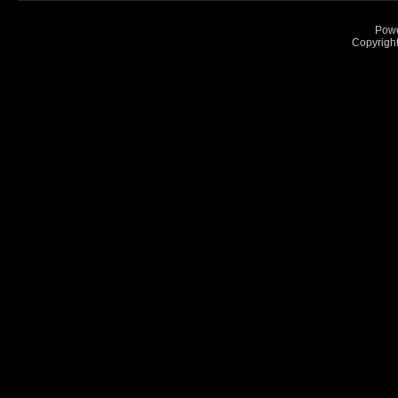
Pow
Copyrigh